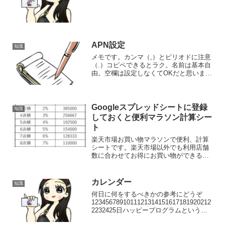
APN設定
知識
メモです。カンマ（,）とピリオドに注意
（.）コピペできるとラク。名前は基本自
由。空欄は設定しなくてOKだと思いま
す。ドコモ名前任意APNspmode.ne.jpプ
ロキシ ポート ユーザー名 パスワー
ド サーバー MMSC MMSプロキシ
M...
Googleスプレッドシートに登録
知識
しておくと便利マラソン計算シー
ト
楽天市場お買い物マラソンで便利、計算
シートです。楽天市場以外でも利用店舗
数に合わせてお得にお買い物ができるマ
ラソンイベントがありますので、他のイ
ベント時にもご利用ください。ポイント
付与が税込みに対してなのか、税抜きに
カレンダー
知識
対してなのかにお気をつけ...
何日に何をするべきかの参考にどうぞ
1234567891011121314151617181920212
2232425日ハッピープログラムという楽
天銀行のランク判定日毎月25日23:59時点