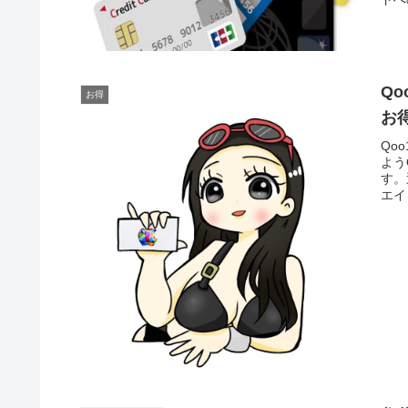
Q
お得
お
Qo
よう
す。
エイ