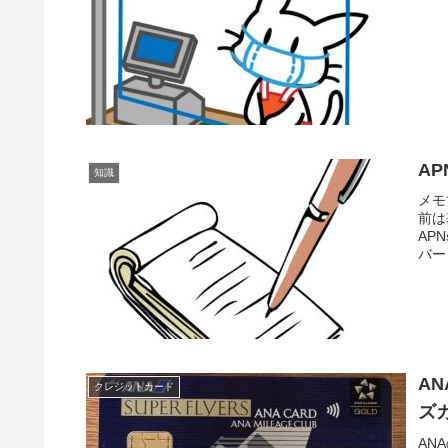
A
知識
メモ
前は
AP
バー
AN
クレジットカード
ズ
AN