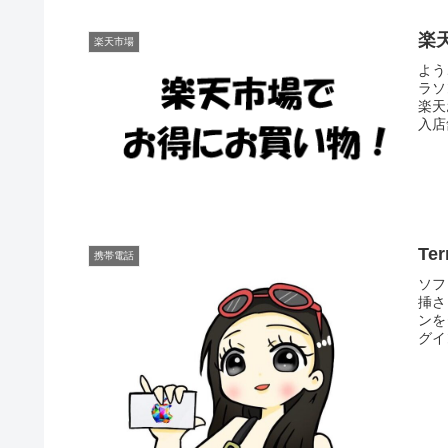
楽
楽天市場
よう
ラソ
楽天
入店
Te
携帯電話
ソフ
挿さ
ンを
グイ