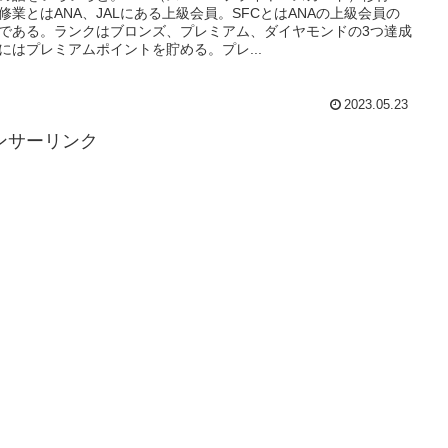
C修業とはANA、JALにある上級会員。SFCとはANAの上級会員の
である。ランクはブロンズ、プレミアム、ダイヤモンドの3つ達成
にはプレミアムポイントを貯める。プレ...
2023.05.23
ンサーリンク