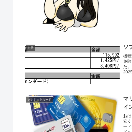
ソ
お得
機種
免除
た。
20
マリ
クレジットカード
イ
おは
安く
ード
ドへ