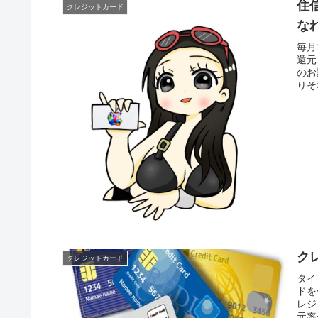
住
クレジットカード
な
毎月
還元
のお
りそ
ク
クレジットカード
タイ
ドを
レジ
元率