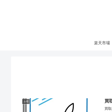
楽天市場
買
お得
買取